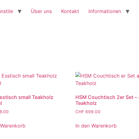
nstile
Über uns
Kontakt
Informationen
sstisch small Teakholz
HSM Couchtisch 2er Set – 
l
Teakholz
8.00
CHF
699.00
 Warenkorb
In den Warenkorb