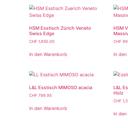
HSM Esstisch Zürich Veneto
HSM Vi
Swiss Edge
Massi
CHF
1,650.00
CHF
99
In den Warenkorb
In den
L&L Esstisch MIMOSO acacia
L&L E
Holz
CHF
799.95
CHF
1,3
In den Warenkorb
In den