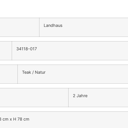
Landhaus
34118-017
Teak / Natur
2 Jahre
8 cm x H 78 cm