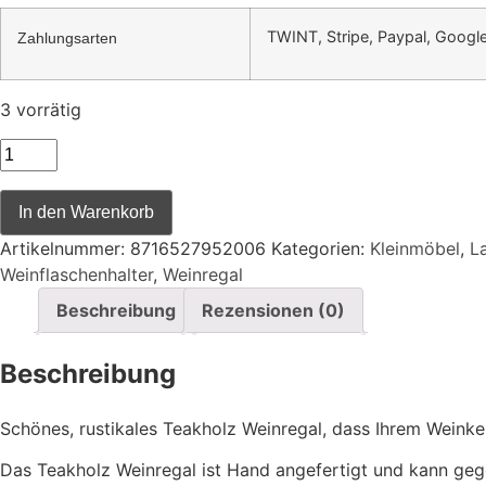
TWINT, Stripe, Paypal, Googl
Zahlungsarten
3 vorrätig
In den Warenkorb
Artikelnummer:
8716527952006
Kategorien:
Kleinmöbel
,
L
Weinflaschenhalter
,
Weinregal
Beschreibung
Rezensionen (0)
Beschreibung
Schönes, rustikales Teakholz Weinregal, dass Ihrem Weinkel
Das Teakholz Weinregal ist Hand angefertigt und kann gege