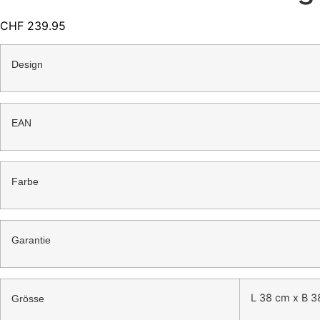
CHF
239.95
Design
EAN
Farbe
Garantie
L 38 cm x B 3
Grösse