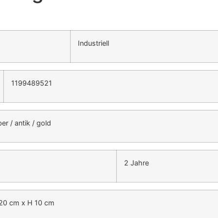
Industriell
1199489521
ber / antik / gold
2 Jahre
 20 cm x H 10 cm