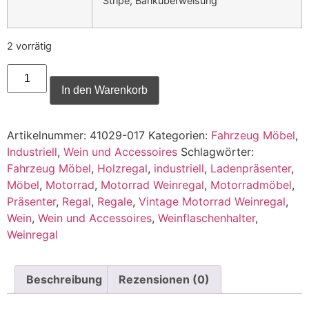
Stripe, Banküberweisung
2 vorrätig
In den Warenkorb
Artikelnummer:
41029-017
Kategorien:
Fahrzeug Möbel
,
Industriell
,
Wein und Accessoires
Schlagwörter:
Fahrzeug Möbel
,
Holzregal
,
industriell
,
Ladenpräsenter
,
Möbel
,
Motorrad
,
Motorrad Weinregal
,
Motorradmöbel
,
Präsenter
,
Regal
,
Regale
,
Vintage Motorrad Weinregal
,
Wein
,
Wein und Accessoires
,
Weinflaschenhalter
,
Weinregal
Beschreibung
Rezensionen (0)